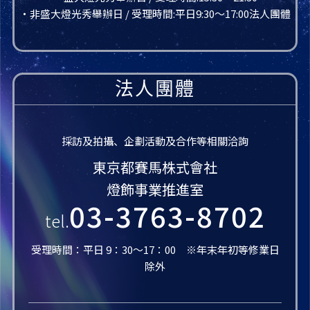
・非盛大燈光秀舉辦日 / 受理時間:平日9:30〜17:00法人團體
法人團體
採訪及拍攝、企劃活動及合作等相關洽詢
東京都賽馬株式會社
燈飾事業推進室
03-3763-8702
tel.
受理時間：平日 9：30～17：00 ※年末年初等修業日
除外