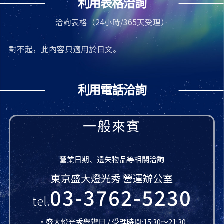
利用表格洽詢
洽詢表格（24小時/365天受理）
對不起，此內容只適用於
日文
。
利用電話洽詢
一般來賓
營業日期、遺失物品等相關洽詢
東京盛大燈光秀 營運辦公室
03-3762-5230
tel.
・盛大燈光秀舉辦日 / 受理時間:15:30〜21:30