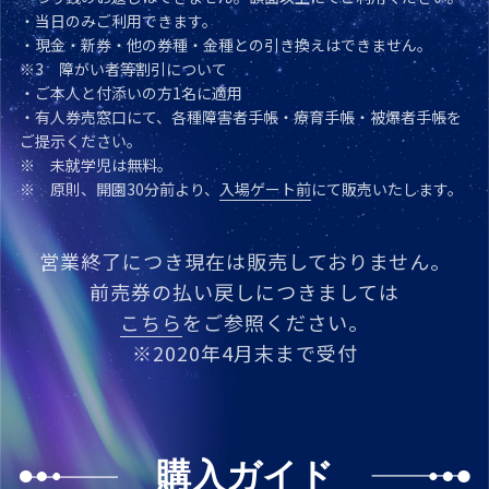
・当日のみご利用できます。
・現金・新券・他の券種・金種との引き換えはできません。
※3
障がい者等割引について
・ご本人と付添いの方1名に適用
・有人券売窓口にて、各種障害者手帳・療育手帳・被爆者手帳を
ご提示ください。
※
未就学児は無料。
※
原則、開園30分前より、
入場ゲート前
にて販売いたします。
営業終了につき現在は販売しておりません。
前売券の払い戻しにつきましては
こちら
をご参照ください。
※2020年4月末まで受付
購入ガイド