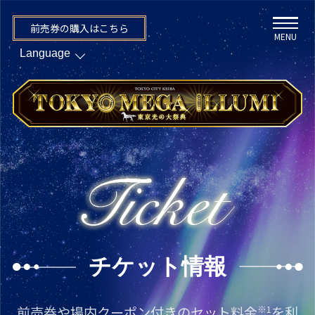
前売券の購入はこちら
MENU
チケット情報
前売券や場内クーポン付きのセット料金
※1
を利