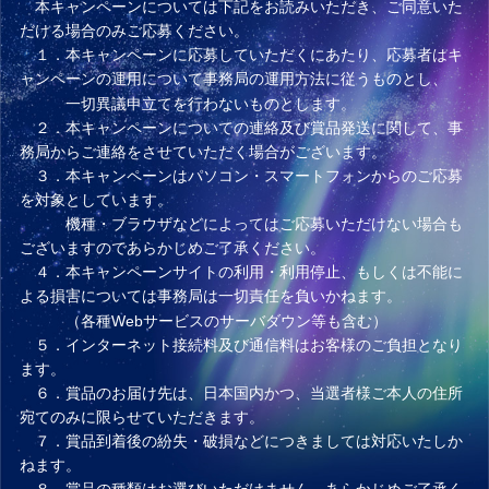
本キャンペーンについては下記をお読みいただき、ご同意いた
だける場合のみご応募ください。
１．本キャンペーンに応募していただくにあたり、応募者はキ
ャンペーンの運用について事務局の運用方法に従うものとし、
一切異議申立てを行わないものとします。
２．本キャンペーンについての連絡及び賞品発送に関して、事
務局からご連絡をさせていただく場合がございます。
３．本キャンペーンはパソコン・スマートフォンからのご応募
を対象としています。
機種・ブラウザなどによってはご応募いただけない場合も
ございますのであらかじめご了承ください。
４．本キャンペーンサイトの利用・利用停止、もしくは不能に
よる損害については事務局は一切責任を負いかねます。
（各種Webサービスのサーバダウン等も含む）
５．インターネット接続料及び通信料はお客様のご負担となり
ます。
６．賞品のお届け先は、日本国内かつ、当選者様ご本人の住所
宛てのみに限らせていただきます。
７．賞品到着後の紛失・破損などにつきましては対応いたしか
ねます。