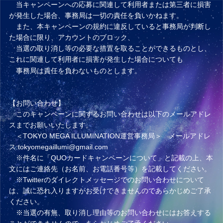
当キャンペーンへの応募に関連して利用者または第三者に損害
が発生した場合、事務局は一切の責任を負いかねます。
また、本キャンペーンの規約に違反していると事務局が判断し
た場合に限り、アカウントのブロック、
当選の取り消し等の必要な措置を取ることができるものとし、
これに関連して利用者に損害が発生した場合についても
事務局は責任を負わないものとします。
【お問い合わせ】
このキャンペーンに関するお問い合わせは以下のメールアドレ
スまでお願いいたします。
＜TOKYO MEGA ILLUMINATION運営事務局＞ メールアドレ
ス:tokyomegaillumi@gmail.com
※件名に「QUOカードキャンペーンについて」と記載の上、本
文にはご連絡先（お名前、お電話番号等）を記載してください。
※Twitterのダイレクトメッセージでのお問い合わせについて
は、誠に恐れ入りますがお受けできませんのであらかじめご了承
ください。
※当選の有無、取り消し理由等のお問い合わせにはお答えする