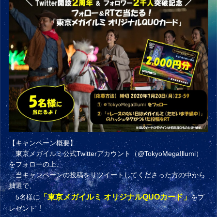
【キャンペーン概要】
東京メガイルミ公式Twitterアカウント（
@TokyoMegaIllumi
）
をフォローの上、
当キャンペーンの投稿をリツイートしてくださった⽅の中から
抽選で、
「東京メガイルミ オリジナルQUOカード」
5名様に
をプ
レゼント︕