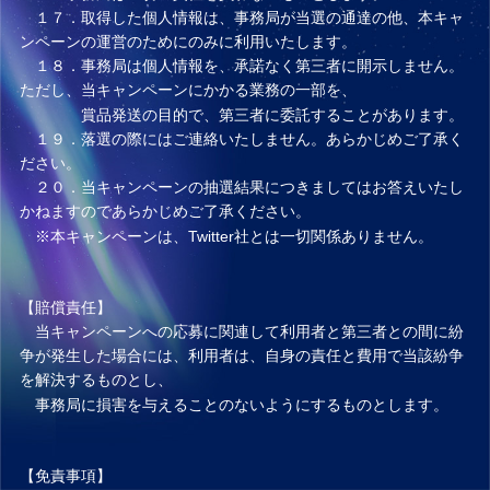
１７．取得した個人情報は、事務局が当選の通達の他、本キャ
ンペーンの運営のためにのみに利用いたします。
１８．事務局は個人情報を、承諾なく第三者に開示しません。
ただし、当キャンペーンにかかる業務の一部を、
賞品発送の目的で、第三者に委託することがあります。
１９．落選の際にはご連絡いたしません。あらかじめご了承く
ださい。
２０．当キャンペーンの抽選結果につきましてはお答えいたし
かねますのであらかじめご了承ください。
※本キャンペーンは、Twitter社とは一切関係ありません。
【賠償責任】
当キャンペーンへの応募に関連して利用者と第三者との間に紛
争が発生した場合には、利用者は、自身の責任と費用で当該紛争
を解決するものとし、
事務局に損害を与えることのないようにするものとします。
【免責事項】