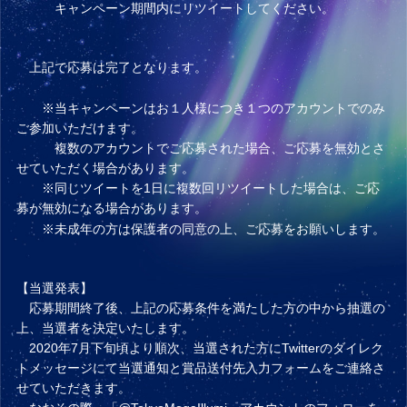
キャンペーン期間内にリツイートしてください。
上記で応募は完了となります。
※当キャンペーンはお１人様につき１つのアカウントでのみ
ご参加いただけます。
複数のアカウントでご応募された場合、ご応募を無効とさ
せていただく場合があります。
※同じツイートを1日に複数回リツイートした場合は、ご応
募が無効になる場合があります。
※未成年の方は保護者の同意の上、ご応募をお願いします。
【当選発表】
応募期間終了後、上記の応募条件を満たした方の中から抽選の
上、当選者を決定いたします。
2020年7月下旬頃より順次、当選された方にTwitterのダイレク
トメッセージにて当選通知と賞品送付先入力フォームをご連絡さ
せていただきます。