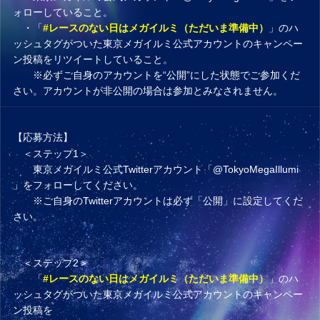
ォローしていること。
・「
#レースのない日はメガイルミ（ただいま準備中）
」のハ
ッシュタグがついた東京メガイルミ公式アカウントのキャンペー
ン投稿をリツイートしていること。
※必ずご自身のアカウントを“公開”にした状態でご参加くだ
さい。アカウントが非公開の場合は参加とみなされません。
【応募方法】
＜ステップ1＞
東京メガイルミ公式Twitterアカウント「
@TokyoMegaIllumi
」をフォローしてください。
※ご自身のTwitterアカウントは必ず「公開」に設定してくだ
さい。
＜ステップ2＞
「
#レースのない日はメガイルミ（ただいま準備中）
」のハ
ッシュタグがついた東京メガイルミ公式アカウントのキャンペー
ン投稿を