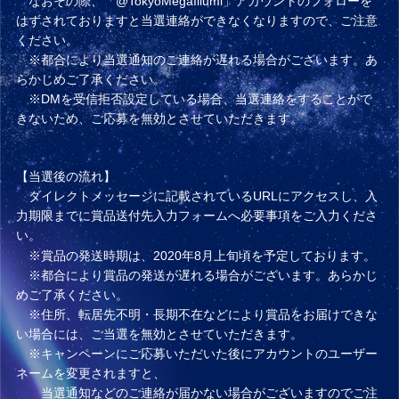
なおその際、「
@TokyoMegaIllumi
」アカウントのフォローを
はずされておりますと当選連絡ができなくなりますので、ご注意
ください。
※都合により当選通知のご連絡が遅れる場合がございます。あ
らかじめご了承ください。
※DMを受信拒否設定している場合、当選連絡をすることがで
きないため、ご応募を無効とさせていただきます。
【当選後の流れ】
ダイレクトメッセージに記載されているURLにアクセスし、入
力期限までに賞品送付先入力フォームへ必要事項をご入力くださ
い。
※賞品の発送時期は、2020年8月上旬頃を予定しております。
※都合により賞品の発送が遅れる場合がございます。あらかじ
めご了承ください。
※住所、転居先不明・長期不在などにより賞品をお届けできな
い場合には、ご当選を無効とさせていただきます。
※キャンペーンにご応募いただいた後にアカウントのユーザー
ネームを変更されますと、
当選通知などのご連絡が届かない場合がございますのでご注