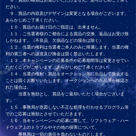
８．賞品の種類はお選びいただけません。あらかじめご了承く
ださい。
９．賞品の内容及びデザインは変更となる場合がございます。
あらかじめご了承ください。
１０．賞品のお届け日のご指定は、出来ません。
１１．ご当選者様のご都合による賞品の交換、返品はお受け致
しかねます。（不良品、欠損品などの場合は除く）
１２．当選の権利は当選者ご本人のみに帰属します。当選の権
利の第三者への譲渡及び換金は固く禁止いたします。
１３．本キャンペーンの応募条件や応募期間等は変更させてい
ただくことがございます。あらかじめご了承ください。
１４．当選の権利・賞品をオークション等に出品して換金する
ことは固くお断りいたします。オークションへの出品等が確認さ
れた場合は、
当選を無効とし、賞品をご返却いただく場合がございま
す。
１５．事務局が意図しない不正な処理を行わせるプログラム等
でのご応募は無効とさせていただきます。
１６．当キャンペーンへの応募に際して、ソフトウェア・ハー
ドウェア上のトラブルやその他の損害について、
事務局は一切の責任を負わないものとします。