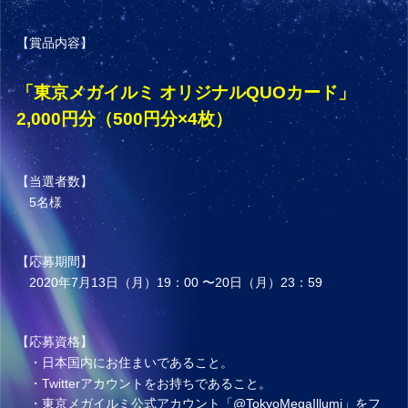
【賞品内容】
「東京メガイルミ オリジナルQUOカード」
2,000円分（500円分×4枚）
【当選者数】
5名様
【応募期間】
2020年7⽉13⽇（月）19：00 〜20⽇（月）23：59
【応募資格】
・日本国内にお住まいであること。
・Twitterアカウントをお持ちであること。
・東京メガイルミ公式アカウント「
@TokyoMegaIllumi
」をフ