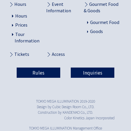
Hours
Event
Gourmet Food
Information
& Goods
Hours
Gourmet Food
Prices
Goods
Tour
Information
Tickets
Access
Rules
Inquiries
TOKYO MEGA ILLUMINATION 2019-2020
Design by Cubic Design Room Co., LTD.
Construction by KANDENKO Co., LTD.
Color Kinetics Japan Incorporated
TOKYO MEGA ILLUMINATION Management Office